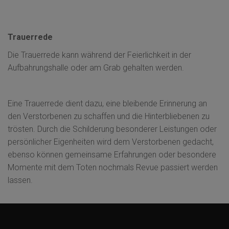
Trauerrede
Die Trauerrede kann während der Feierlichkeit in der
Aufbahrungshalle oder am Grab gehalten werden.
Eine Trauerrede dient dazu, eine bleibende Erinnerung an
den Verstorbenen zu schaffen und die Hinterbliebenen zu
trösten. Durch die Schilderung besonderer Leistungen oder
persönlicher Eigenheiten wird dem Verstorbenen gedacht,
ebenso können gemeinsame Erfahrungen oder besondere
Momente mit dem Toten nochmals Revue passiert werden
lassen.