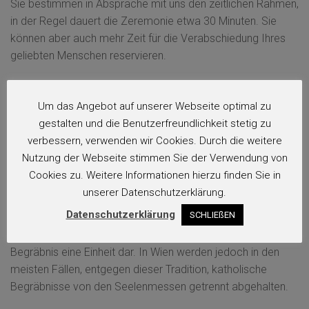
Sie bestimmen in Absprache mit uns den zeitlichen Rahmen,
in der Regel dauert die Zeremonie etwa 30 Minuten. Sie
können aber auch mehr Zeit für die Verabschiedung Ihres
geliebten Menschen reservieren.
Um das Angebot auf unserer Webseite optimal zu
gestalten und die Benutzerfreundlichkeit stetig zu
Seelenmesse
verbessern, verwenden wir Cookies. Durch die weitere
Als „Seelenamt“ wird in der römisch-katholischen und in der
Nutzung der Webseite stimmen Sie der Verwendung von
Ostkirche jene Messe im Gedenken an Verstorbene
Cookies zu. Weitere Informationen hierzu finden Sie in
bezeichnet.
unserer Datenschutzerklärung.
Datenschutzerklärung
SCHLIEßEN
Gemäß der katholischen Tradition stellen Seelenmesse und
Begräbnis eine Einheit dar. In Wien werden jedoch in den
meisten Fällen, entgegen dieser Tradition, katholische
Begräbnisse von den Seelenmessen getrennt abgehalten.