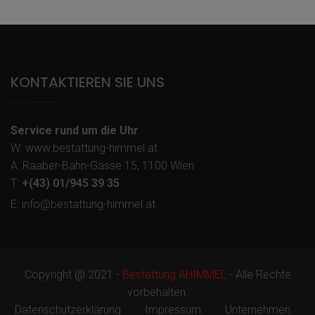
KONTAKTIEREN SIE UNS
Service rund um die Uhr
W: www.bestattung-himmel.at
A: Raaber-Bahn-Gasse 15, 1100 Wien
T:
+(43) 01/945 39 35
E: info@bestattung-himmel.at
Copyright @ 2021 -
Bestattung AHIMMEL
- Alle Rechte
vorbehalten.
Datenschutzerklärung
Impressum
Unternehmen