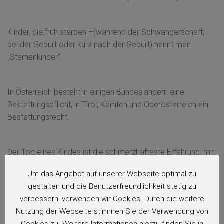
Kinder, die früh sterben –(während der Schwangerschaft,
bei der Geburt oder kurz nach der Geburt) nennt man
„Sternenkinder“.
In Österreich besteht in einigen Bundesländern eine
Bestattungspflicht, in Tirol, Kärnten und Oberösterreich ein
Bestattungsrecht.
Der Tod eines Kindes ist die schmerzhafteste Erfahrung, mit
der Eltern in ihrem Leben konfrontiert werden können.
Um das Angebot auf unserer Webseite optimal zu
gestalten und die Benutzerfreundlichkeit stetig zu
verbessern, verwenden wir Cookies. Durch die weitere
Eine Trauerfeier ist ein wesentlicher Bestandteil der
Nutzung der Webseite stimmen Sie der Verwendung von
Trauerarbeit, um diesen Schicksalsschlag bewältigen zu