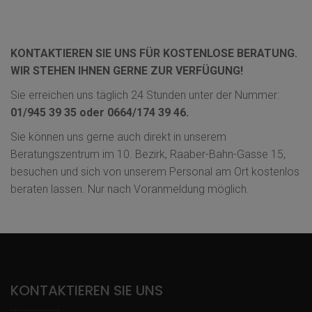
KONTAKTIEREN SIE UNS FÜR KOSTENLOSE BERATUNG.
WIR STEHEN IHNEN GERNE ZUR VERFÜGUNG!
Sie erreichen uns täglich 24 Stunden unter der Nummer:
01/945 39 35 oder 0664/174 39 46.
Sie können uns gerne auch direkt in unserem
Beratungszentrum im 10. Bezirk, Raaber-Bahn-Gasse 15,
besuchen und sich von unserem Personal am Ort kostenlos
beraten lassen. Nur nach Voranmeldung möglich.
KONTAKTIEREN SIE UNS