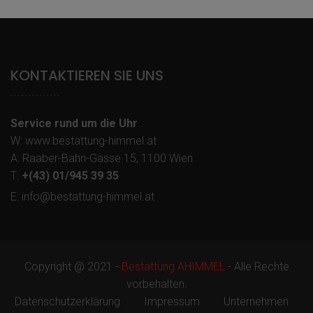
KONTAKTIEREN SIE UNS
Service rund um die Uhr
W: www.bestattung-himmel.at
A: Raaber-Bahn-Gasse 15, 1100 Wien
T:
+(43) 01/945 39 35
E: info@bestattung-himmel.at
Copyright @ 2021 -
Bestattung AHIMMEL
- Alle Rechte
vorbehalten.
Datenschutzerklärung
Impressum
Unternehmen