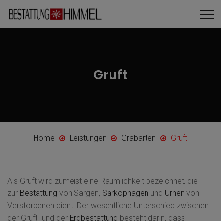
Gruft
Home
Leistungen
Grabarten
Gruft
Als Gruft wird zumeist eine Räumlichkeit bezeichnet, die
zur
Bestattung
von Särgen,
Sarkophagen
und
Urnen
von
Verstorbenen dient. Der wesentliche Unterschied zwischen
der Gruft- und der
Erdbestattung
besteht darin, dass