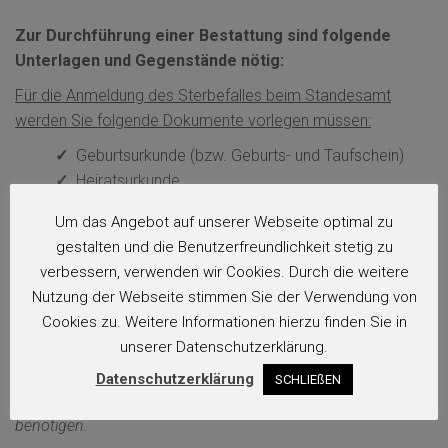
Zur Durchführung einer Bestattung sind folgende
Unterlagen und Gegenstände nötig:
Für die Anmeldung des Sterbefalles beim Standesamt
werden Sie folgende Dokumente vorlegen müssen:
✓
Geburtsurkunde (bzw. Geburts- und Taufschein)
✓
Heiratsurkunde
✓
gültiger Scheidungsurteil
Um das Angebot auf unserer Webseite optimal zu
✓
Nachweis der Staatsbürgerschaft (gültiger
gestalten und die Benutzerfreundlichkeit stetig zu
Reisepass) bei ausländischen Staatsbürgern
verbessern, verwenden wir Cookies. Durch die weitere
✓
Meldezettel
Nutzung der Webseite stimmen Sie der Verwendung von
✓
Sterbeurkunde des verstorbenen Ehepartners
Cookies zu. Weitere Informationen hierzu finden Sie in
✓
Nachweis des akademischen Grades
unserer Datenschutzerklärung.
Datenschutzerklärung
SCHLIEßEN
Für die Parten und Aufbewahrung werden Sie auch ein Foto
benötigen.