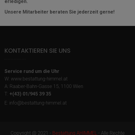
erledigen.
Unsere Mitarbeiter beraten Sie jederzeit gerne!
KONTAKTIEREN SIE UNS
Service rund um die Uhr
W: www.bestattung-himmel.at
A: Raaber-Bahn-Gasse 15, 1100 Wien
T:
+(43) 01/945 39 35
E: info@bestattung-himmel.at
Copyright @ 2021 -
Bestattung AHIMMEL
- Alle Rechte