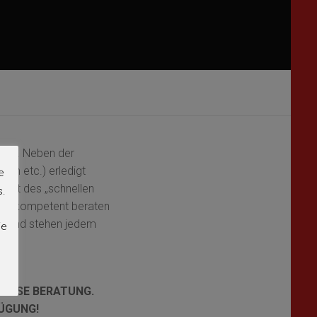
mern. Neben der
en etc.) erledigt
e
 Zeit des „schnellen
s.
 und kompetent beraten
en und stehen jedem
ie
NLOSE BERATUNG.
FÜGUNG!