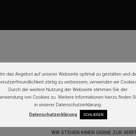
 (Todesfall) müssen sich Angehörige um viele Formalitäten küm
 Reihe weiterer Aufgaben (Abmeldungen, Versicherungen, Behörd
Um das Angebot auf unserer Webseite optimal zu gestalten und di
n Schritte führt normalerweise zum Bestatter. Gerade in heutiger
enutzerfreundlichkeit stetig zu verbessern, verwenden wir Cookie
lle Informationen und Dienstleistungen an einer Stelle zu finden
Durch die weitere Nutzung der Webseite stimmen Sie der
en wir Ihnen mit einem kompletten und fairen Angebot entgeg
erwendung von Cookies zu. Weitere Informationen hierzu finden S
lust erlitten hat, tröstend und kompetent zur Seite.
in unserer Datenschutzerklärung.
Datenschutzerklärung
SCHLIEßEN
KONTAKTIEREN SIE UNS FÜR KOSTE
WIR STEHEN IHNEN GERNE ZUR VER