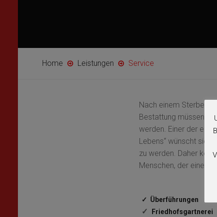
Home
Leistungen
Service
Nach einem Sterbefall
Bestattung müssen eine
werden. Einer der erste
B
Lebens“ wünscht sich a
zu werden. Daher komm
V
Menschen, der einen Ver
✓ Überführungen
✓
Friedhofsgartnerei