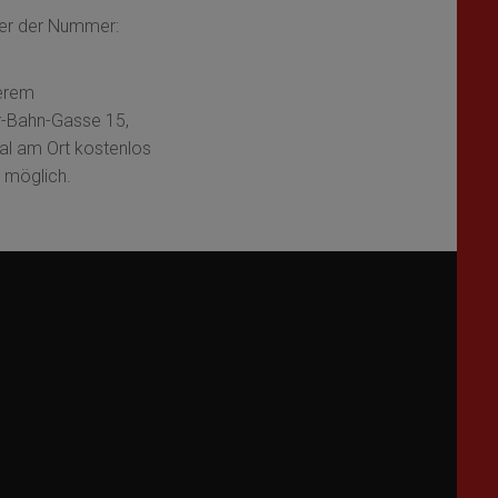
ter der Nummer:
serem
r-Bahn-Gasse 15,
al am Ort kostenlos
 möglich.