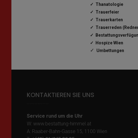
✓ Thanatologie
✓ Trauerfeier
✓ Trauerkarten
✓ Trauerreden (Redne
✓ Bestattungsverfügu
✓ Hospize Wien
✓
Umbettungen
KONTAKTIEREN SIE UNS
Service rund um die Uhr
W: www.bestattung-himmel.at
A: Raaber-Bahn-Gasse 15, 1100 Wien