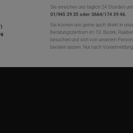
Sie erreichen uns täglich 24 Stunden un
01/945 39 35 oder 0664/174 39 46.
Sie können uns gerne auch direkt in un
r)
Beratungszentrum im 10. Bezirk, Raabe
ng
besuchen und sich von unserem Person
beraten lassen. Nur nach Voranmeldung