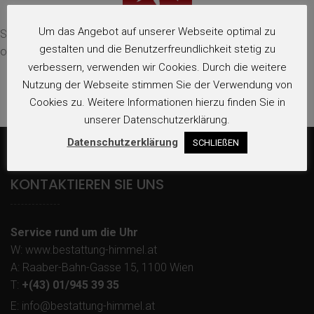
Um das Angebot auf unserer Webseite optimal zu
Sehr empfehlenswert.
Vom Erstgespräch bis zur Beisetzung
gestalten und die Benutzerfreundlichkeit stetig zu
optimale Betreuung!
verbessern, verwenden wir Cookies. Durch die weitere
Nutzung der Webseite stimmen Sie der Verwendung von
Cookies zu. Weitere Informationen hierzu finden Sie in
unserer Datenschutzerklärung.
Datenschutzerklärung
SCHLIEßEN
KONTAKTIEREN SIE UNS
Service rund um die Uhr
W: www.bestattung-himmel.at
A: Raaber-Bahn-Gasse 15, 1100 Wien
T:
+(43) 01/945 39 35
E: info@bestattung-himmel.at